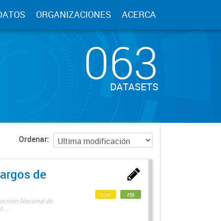
DATOS
ORGANIZACIONES
ACERCA
063
DATASETS
Ordenar
argos de
csv
zip
rección Nacional de
 ...