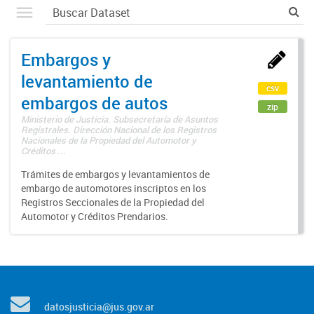
Embargos y
levantamiento de
csv
embargos de autos
zip
Ministerio de Justicia. Subsecretaría de Asuntos
Registrales. Dirección Nacional de los Registros
Nacionales de la Propiedad del Automotor y
Créditos ...
Trámites de embargos y levantamientos de
embargo de automotores inscriptos en los
Registros Seccionales de la Propiedad del
Automotor y Créditos Prendarios.
datosjusticia@jus.gov.ar