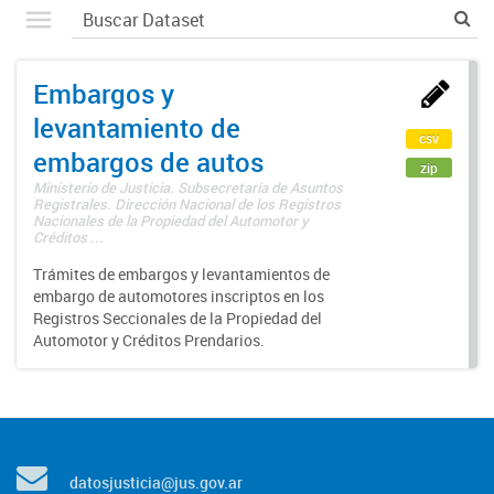
Embargos y
levantamiento de
csv
embargos de autos
zip
Ministerio de Justicia. Subsecretaría de Asuntos
Registrales. Dirección Nacional de los Registros
Nacionales de la Propiedad del Automotor y
Créditos ...
Trámites de embargos y levantamientos de
embargo de automotores inscriptos en los
Registros Seccionales de la Propiedad del
Automotor y Créditos Prendarios.
datosjusticia@jus.gov.ar