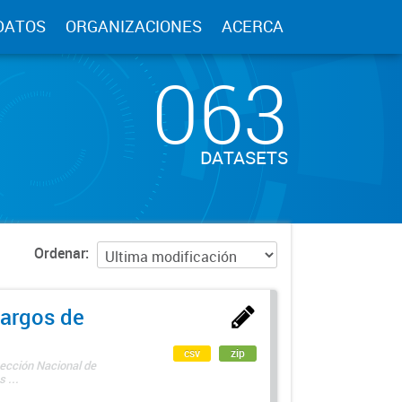
DATOS
ORGANIZACIONES
ACERCA
063
DATASETS
Ordenar
argos de
csv
zip
rección Nacional de
 ...