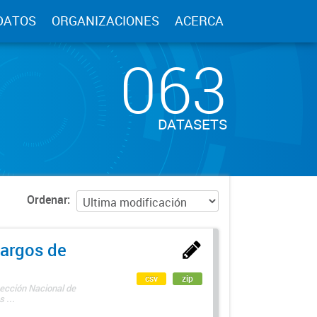
DATOS
ORGANIZACIONES
ACERCA
063
DATASETS
Ordenar
argos de
csv
zip
rección Nacional de
 ...