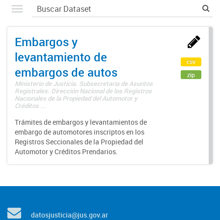
Embargos y
levantamiento de
csv
embargos de autos
zip
Ministerio de Justicia. Subsecretaría de Asuntos
Registrales. Dirección Nacional de los Registros
Nacionales de la Propiedad del Automotor y
Créditos ...
Trámites de embargos y levantamientos de
embargo de automotores inscriptos en los
Registros Seccionales de la Propiedad del
Automotor y Créditos Prendarios.
datosjusticia@jus.gov.ar