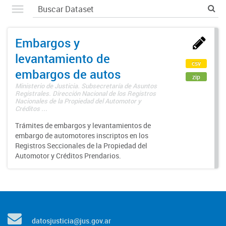
Embargos y
levantamiento de
csv
embargos de autos
zip
Ministerio de Justicia. Subsecretaría de Asuntos
Registrales. Dirección Nacional de los Registros
Nacionales de la Propiedad del Automotor y
Créditos ...
Trámites de embargos y levantamientos de
embargo de automotores inscriptos en los
Registros Seccionales de la Propiedad del
Automotor y Créditos Prendarios.
datosjusticia@jus.gov.ar