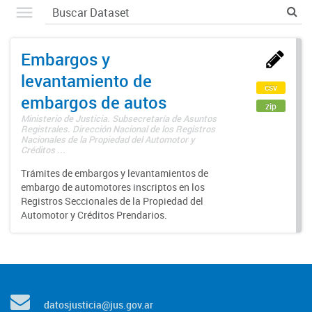
Embargos y
levantamiento de
csv
embargos de autos
zip
Ministerio de Justicia. Subsecretaría de Asuntos
Registrales. Dirección Nacional de los Registros
Nacionales de la Propiedad del Automotor y
Créditos ...
Trámites de embargos y levantamientos de
embargo de automotores inscriptos en los
Registros Seccionales de la Propiedad del
Automotor y Créditos Prendarios.
datosjusticia@jus.gov.ar