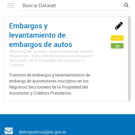
Embargos y
levantamiento de
csv
embargos de autos
zip
Ministerio de Justicia. Subsecretaría de Asuntos
Registrales. Dirección Nacional de los Registros
Nacionales de la Propiedad del Automotor y
Créditos ...
Trámites de embargos y levantamientos de
embargo de automotores inscriptos en los
Registros Seccionales de la Propiedad del
Automotor y Créditos Prendarios.
datosjusticia@jus.gov.ar