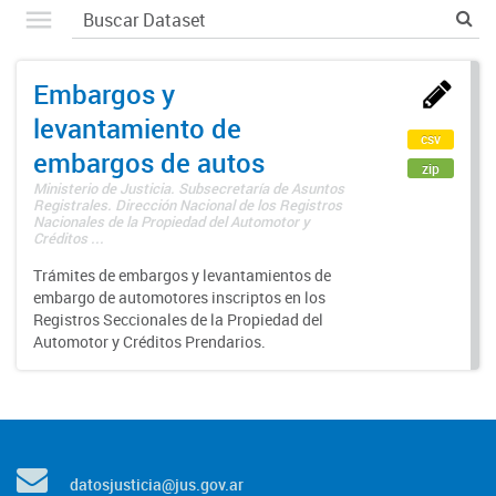
Embargos y
levantamiento de
csv
embargos de autos
zip
Ministerio de Justicia. Subsecretaría de Asuntos
Registrales. Dirección Nacional de los Registros
Nacionales de la Propiedad del Automotor y
Créditos ...
Trámites de embargos y levantamientos de
embargo de automotores inscriptos en los
Registros Seccionales de la Propiedad del
Automotor y Créditos Prendarios.
datosjusticia@jus.gov.ar