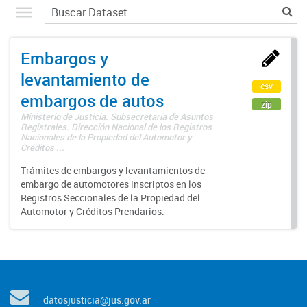
Embargos y
levantamiento de
csv
embargos de autos
zip
Ministerio de Justicia. Subsecretaría de Asuntos
Registrales. Dirección Nacional de los Registros
Nacionales de la Propiedad del Automotor y
Créditos ...
Trámites de embargos y levantamientos de
embargo de automotores inscriptos en los
Registros Seccionales de la Propiedad del
Automotor y Créditos Prendarios.
datosjusticia@jus.gov.ar