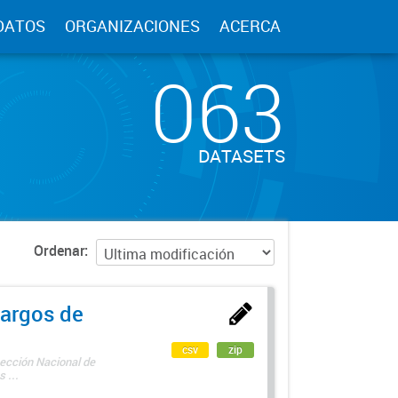
DATOS
ORGANIZACIONES
ACERCA
063
DATASETS
Ordenar
argos de
csv
zip
rección Nacional de
 ...