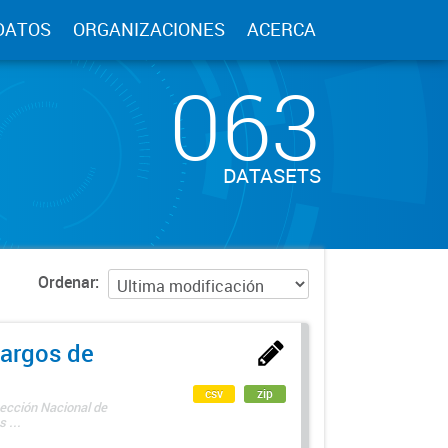
DATOS
ORGANIZACIONES
ACERCA
063
DATASETS
Ordenar
argos de
csv
zip
rección Nacional de
 ...