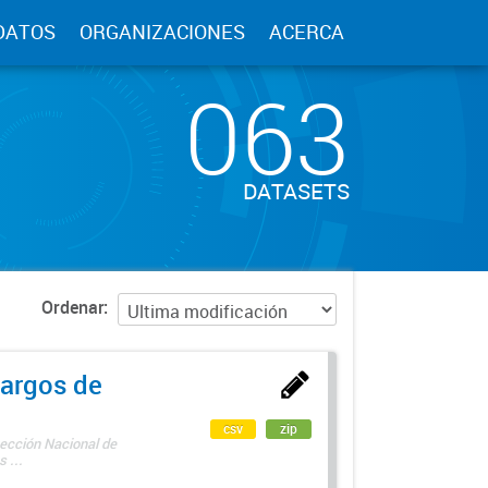
DATOS
ORGANIZACIONES
ACERCA
063
DATASETS
Ordenar
argos de
csv
zip
rección Nacional de
 ...