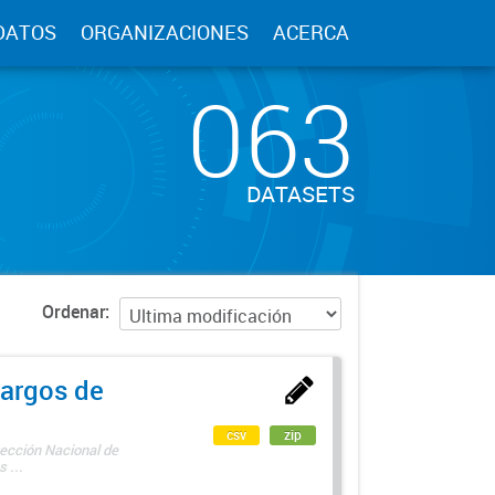
DATOS
ORGANIZACIONES
ACERCA
063
DATASETS
Ordenar
argos de
csv
zip
rección Nacional de
 ...