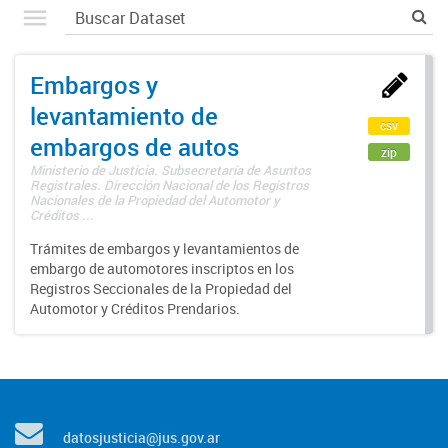
Embargos y
levantamiento de
csv
embargos de autos
zip
Ministerio de Justicia. Subsecretaría de Asuntos
Registrales. Dirección Nacional de los Registros
Nacionales de la Propiedad del Automotor y
Créditos ...
Trámites de embargos y levantamientos de
embargo de automotores inscriptos en los
Registros Seccionales de la Propiedad del
Automotor y Créditos Prendarios.
datosjusticia@jus.gov.ar