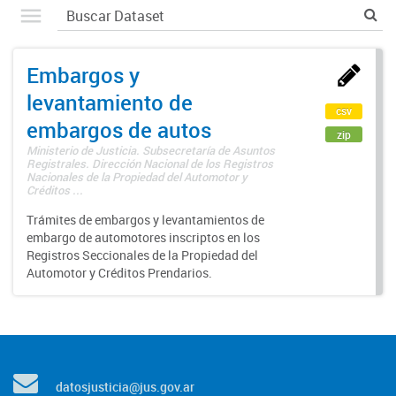
Embargos y
levantamiento de
csv
embargos de autos
zip
Ministerio de Justicia. Subsecretaría de Asuntos
Registrales. Dirección Nacional de los Registros
Nacionales de la Propiedad del Automotor y
Créditos ...
Trámites de embargos y levantamientos de
embargo de automotores inscriptos en los
Registros Seccionales de la Propiedad del
Automotor y Créditos Prendarios.
datosjusticia@jus.gov.ar