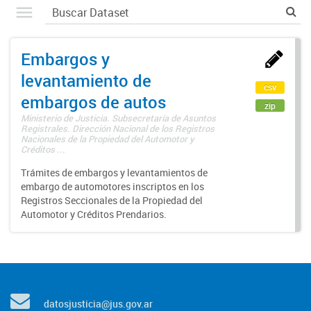
Embargos y
levantamiento de
csv
embargos de autos
zip
Ministerio de Justicia. Subsecretaría de Asuntos
Registrales. Dirección Nacional de los Registros
Nacionales de la Propiedad del Automotor y
Créditos ...
Trámites de embargos y levantamientos de
embargo de automotores inscriptos en los
Registros Seccionales de la Propiedad del
Automotor y Créditos Prendarios.
datosjusticia@jus.gov.ar