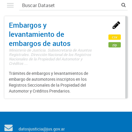
Embargos y
levantamiento de
csv
embargos de autos
zip
Ministerio de Justicia. Subsecretaría de Asuntos
Registrales. Dirección Nacional de los Registros
Nacionales de la Propiedad del Automotor y
Créditos ...
Trámites de embargos y levantamientos de
embargo de automotores inscriptos en los
Registros Seccionales de la Propiedad del
Automotor y Créditos Prendarios.
datosjusticia@jus.gov.ar