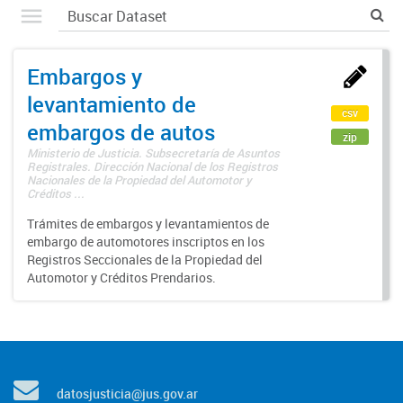
Embargos y
levantamiento de
csv
embargos de autos
zip
Ministerio de Justicia. Subsecretaría de Asuntos
Registrales. Dirección Nacional de los Registros
Nacionales de la Propiedad del Automotor y
Créditos ...
Trámites de embargos y levantamientos de
embargo de automotores inscriptos en los
Registros Seccionales de la Propiedad del
Automotor y Créditos Prendarios.
datosjusticia@jus.gov.ar