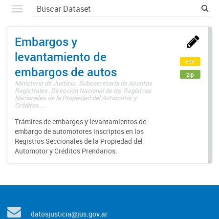
Embargos y
levantamiento de
csv
embargos de autos
zip
Ministerio de Justicia. Subsecretaría de Asuntos
Registrales. Dirección Nacional de los Registros
Nacionales de la Propiedad del Automotor y
Créditos ...
Trámites de embargos y levantamientos de
embargo de automotores inscriptos en los
Registros Seccionales de la Propiedad del
Automotor y Créditos Prendarios.
datosjusticia@jus.gov.ar