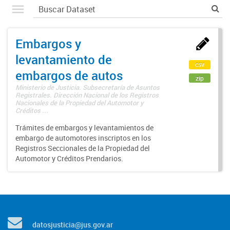
Embargos y
levantamiento de
csv
embargos de autos
zip
Ministerio de Justicia. Subsecretaría de Asuntos
Registrales. Dirección Nacional de los Registros
Nacionales de la Propiedad del Automotor y
Créditos ...
Trámites de embargos y levantamientos de
embargo de automotores inscriptos en los
Registros Seccionales de la Propiedad del
Automotor y Créditos Prendarios.
datosjusticia@jus.gov.ar