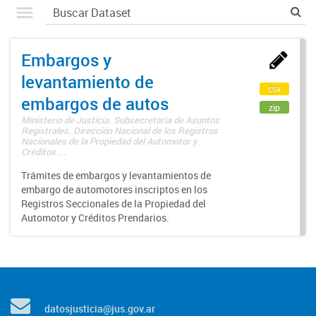
Embargos y
levantamiento de
csv
embargos de autos
zip
Ministerio de Justicia. Subsecretaría de Asuntos
Registrales. Dirección Nacional de los Registros
Nacionales de la Propiedad del Automotor y
Créditos ...
Trámites de embargos y levantamientos de
embargo de automotores inscriptos en los
Registros Seccionales de la Propiedad del
Automotor y Créditos Prendarios.
datosjusticia@jus.gov.ar