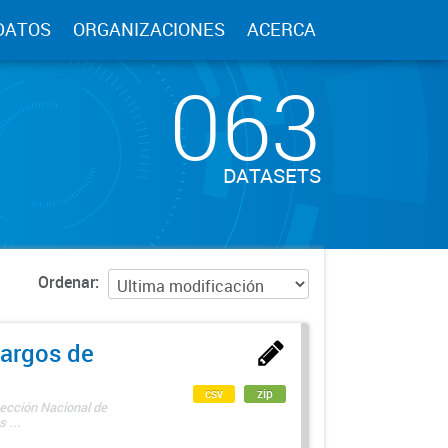
DATOS
ORGANIZACIONES
ACERCA
063
DATASETS
Ordenar
argos de
csv
zip
rección Nacional de
 ...