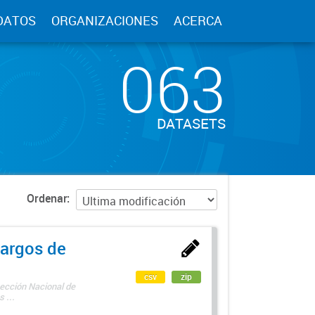
DATOS
ORGANIZACIONES
ACERCA
063
DATASETS
Ordenar
argos de
csv
zip
rección Nacional de
 ...