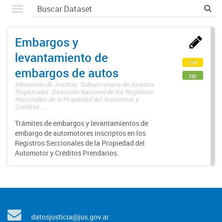
Embargos y
levantamiento de
csv
embargos de autos
zip
Ministerio de Justicia. Subsecretaría de Asuntos
Registrales. Dirección Nacional de los Registros
Nacionales de la Propiedad del Automotor y
Créditos ...
Trámites de embargos y levantamientos de
embargo de automotores inscriptos en los
Registros Seccionales de la Propiedad del
Automotor y Créditos Prendarios.
datosjusticia@jus.gov.ar