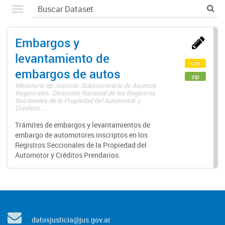
Embargos y
levantamiento de
csv
embargos de autos
zip
Ministerio de Justicia. Subsecretaría de Asuntos
Registrales. Dirección Nacional de los Registros
Nacionales de la Propiedad del Automotor y
Créditos ...
Trámites de embargos y levantamientos de
embargo de automotores inscriptos en los
Registros Seccionales de la Propiedad del
Automotor y Créditos Prendarios.
datosjusticia@jus.gov.ar