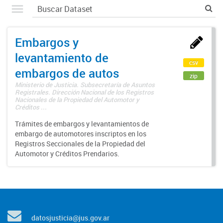
Embargos y
levantamiento de
csv
embargos de autos
zip
Ministerio de Justicia. Subsecretaría de Asuntos
Registrales. Dirección Nacional de los Registros
Nacionales de la Propiedad del Automotor y
Créditos ...
Trámites de embargos y levantamientos de
embargo de automotores inscriptos en los
Registros Seccionales de la Propiedad del
Automotor y Créditos Prendarios.
datosjusticia@jus.gov.ar