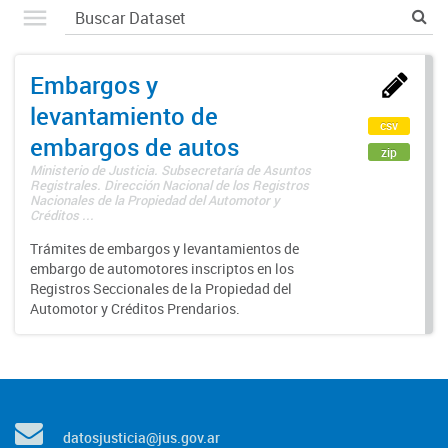
Embargos y
levantamiento de
csv
embargos de autos
zip
Ministerio de Justicia. Subsecretaría de Asuntos
Registrales. Dirección Nacional de los Registros
Nacionales de la Propiedad del Automotor y
Créditos ...
Trámites de embargos y levantamientos de
embargo de automotores inscriptos en los
Registros Seccionales de la Propiedad del
Automotor y Créditos Prendarios.
datosjusticia@jus.gov.ar