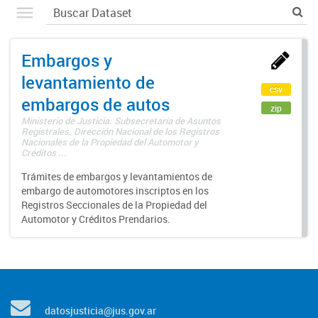
Embargos y
levantamiento de
csv
embargos de autos
zip
Ministerio de Justicia. Subsecretaría de Asuntos
Registrales. Dirección Nacional de los Registros
Nacionales de la Propiedad del Automotor y
Créditos ...
Trámites de embargos y levantamientos de
embargo de automotores inscriptos en los
Registros Seccionales de la Propiedad del
Automotor y Créditos Prendarios.
datosjusticia@jus.gov.ar