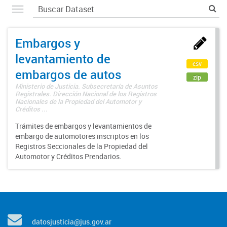
Embargos y
levantamiento de
csv
embargos de autos
zip
Ministerio de Justicia. Subsecretaría de Asuntos
Registrales. Dirección Nacional de los Registros
Nacionales de la Propiedad del Automotor y
Créditos ...
Trámites de embargos y levantamientos de
embargo de automotores inscriptos en los
Registros Seccionales de la Propiedad del
Automotor y Créditos Prendarios.
datosjusticia@jus.gov.ar