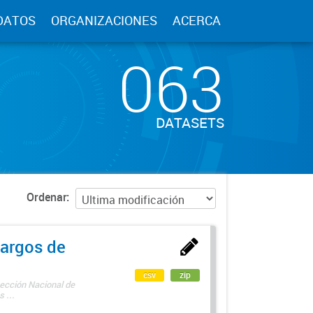
DATOS
ORGANIZACIONES
ACERCA
063
DATASETS
Ordenar
argos de
csv
zip
rección Nacional de
 ...