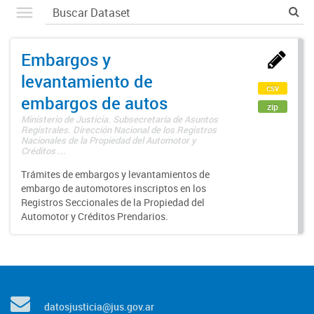
Embargos y
levantamiento de
csv
embargos de autos
zip
Ministerio de Justicia. Subsecretaría de Asuntos
Registrales. Dirección Nacional de los Registros
Nacionales de la Propiedad del Automotor y
Créditos ...
Trámites de embargos y levantamientos de
embargo de automotores inscriptos en los
Registros Seccionales de la Propiedad del
Automotor y Créditos Prendarios.
datosjusticia@jus.gov.ar