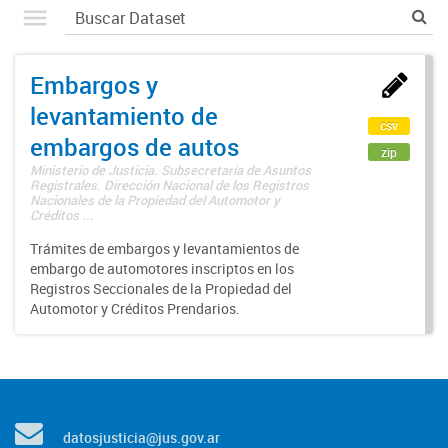
Embargos y
levantamiento de
csv
embargos de autos
zip
Ministerio de Justicia. Subsecretaría de Asuntos
Registrales. Dirección Nacional de los Registros
Nacionales de la Propiedad del Automotor y
Créditos ...
Trámites de embargos y levantamientos de
embargo de automotores inscriptos en los
Registros Seccionales de la Propiedad del
Automotor y Créditos Prendarios.
datosjusticia@jus.gov.ar