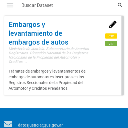
Embargos y
levantamiento de
csv
embargos de autos
zip
Ministerio de Justicia. Subsecretaría de Asuntos
Registrales. Dirección Nacional de los Registros
Nacionales de la Propiedad del Automotor y
Créditos ...
Trámites de embargos y levantamientos de
embargo de automotores inscriptos en los
Registros Seccionales de la Propiedad del
Automotor y Créditos Prendarios.
datosjusticia@jus.gov.ar