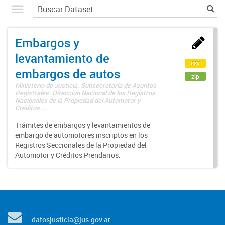
Embargos y
levantamiento de
csv
embargos de autos
zip
Ministerio de Justicia. Subsecretaría de Asuntos
Registrales. Dirección Nacional de los Registros
Nacionales de la Propiedad del Automotor y
Créditos ...
Trámites de embargos y levantamientos de
embargo de automotores inscriptos en los
Registros Seccionales de la Propiedad del
Automotor y Créditos Prendarios.
datosjusticia@jus.gov.ar