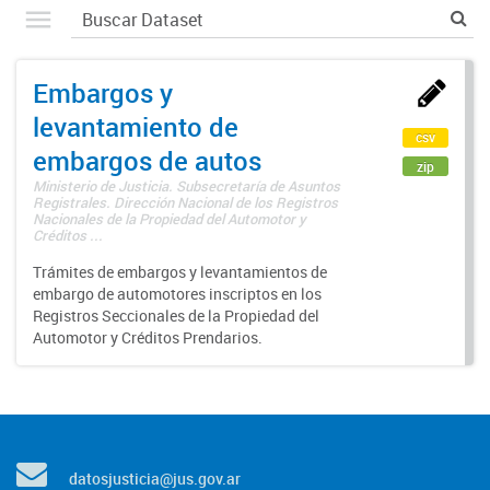
Embargos y
levantamiento de
csv
embargos de autos
zip
Ministerio de Justicia. Subsecretaría de Asuntos
Registrales. Dirección Nacional de los Registros
Nacionales de la Propiedad del Automotor y
Créditos ...
Trámites de embargos y levantamientos de
embargo de automotores inscriptos en los
Registros Seccionales de la Propiedad del
Automotor y Créditos Prendarios.
datosjusticia@jus.gov.ar