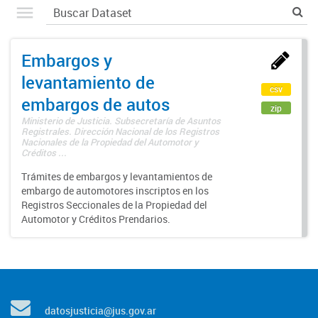
Embargos y
levantamiento de
csv
embargos de autos
zip
Ministerio de Justicia. Subsecretaría de Asuntos
Registrales. Dirección Nacional de los Registros
Nacionales de la Propiedad del Automotor y
Créditos ...
Trámites de embargos y levantamientos de
embargo de automotores inscriptos en los
Registros Seccionales de la Propiedad del
Automotor y Créditos Prendarios.
datosjusticia@jus.gov.ar