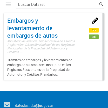
Embargos y
levantamiento de
csv
embargos de autos
zip
Ministerio de Justicia. Subsecretaría de Asuntos
Registrales. Dirección Nacional de los Registros
Nacionales de la Propiedad del Automotor y
Créditos ...
Trámites de embargos y levantamientos de
embargo de automotores inscriptos en los
Registros Seccionales de la Propiedad del
Automotor y Créditos Prendarios.
datosjusticia@jus.gov.ar