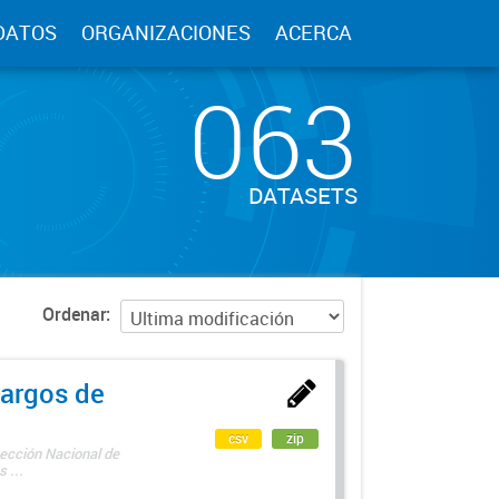
DATOS
ORGANIZACIONES
ACERCA
063
DATASETS
Ordenar
argos de
csv
zip
rección Nacional de
 ...