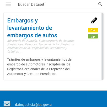
Embargos y
levantamiento de
csv
embargos de autos
zip
Ministerio de Justicia. Subsecretaría de Asuntos
Registrales. Dirección Nacional de los Registros
Nacionales de la Propiedad del Automotor y
Créditos ...
Trámites de embargos y levantamientos de
embargo de automotores inscriptos en los
Registros Seccionales de la Propiedad del
Automotor y Créditos Prendarios.
datosjusticia@jus.gov.ar