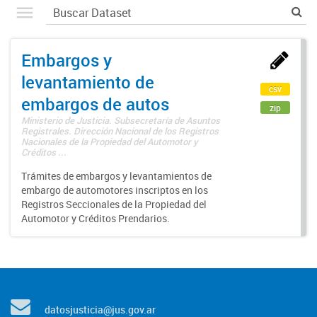
Embargos y
levantamiento de
csv
embargos de autos
zip
Ministerio de Justicia. Subsecretaría de Asuntos
Registrales. Dirección Nacional de los Registros
Nacionales de la Propiedad del Automotor y
Créditos ...
Trámites de embargos y levantamientos de
embargo de automotores inscriptos en los
Registros Seccionales de la Propiedad del
Automotor y Créditos Prendarios.
datosjusticia@jus.gov.ar