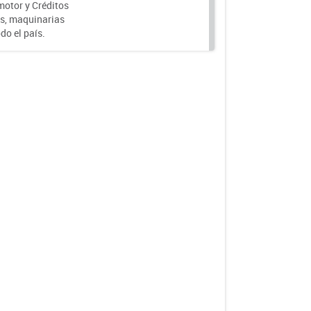
motor y Créditos
s, maquinarias
do el país.