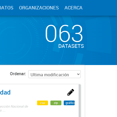
DATOS
ORGANIZACIONES
ACERCA
063
DATASETS
Ordenar
edad
csv
zip
gráfico
rección Nacional de
 ...