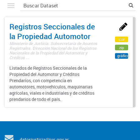
Registros Seccionales de
la Propiedad Automotor
csv
Ministerio de Justicia. Subsecretaría de Asuntos
zip
Registrales. Dirección Nacional de los Registros
Nacionales de la Propiedad del Automotor y
gráfico
Créditos ...
Listados de Registros Seccionales de la
Propiedad del Automotor y Créditos
Prendarios, con competencia en
automotores, motovehículos, maquinarias
agrícolas, viales e industriales y de créditos
prendarios de todo el país.
datosjusticia@jus.gov.ar