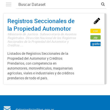
Registros Seccionales de
la Propiedad Automotor
csv
Ministerio de Justicia. Subsecretaría de Asuntos
zip
Registrales. Dirección Nacional de los Registros
Nacionales de la Propiedad del Automotor y
gráfico
Créditos ...
Listados de Registros Seccionales de la
Propiedad del Automotor y Créditos
Prendarios, con competencia en
automotores, motovehículos, maquinarias
agrícolas, viales e industriales y de créditos
prendarios de todo el país.
datosjusticia@jus.gov.ar