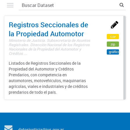
Registros Seccionales de
la Propiedad Automotor
csv
Ministerio de Justicia. Subsecretaría de Asuntos
zip
Registrales. Dirección Nacional de los Registros
Nacionales de la Propiedad del Automotor y
gráfico
Créditos ...
Listados de Registros Seccionales de la
Propiedad del Automotor y Créditos
Prendarios, con competencia en
automotores, motovehículos, maquinarias
agrícolas, viales e industriales y de créditos
prendarios de todo el país.
datosjusticia@jus.gov.ar