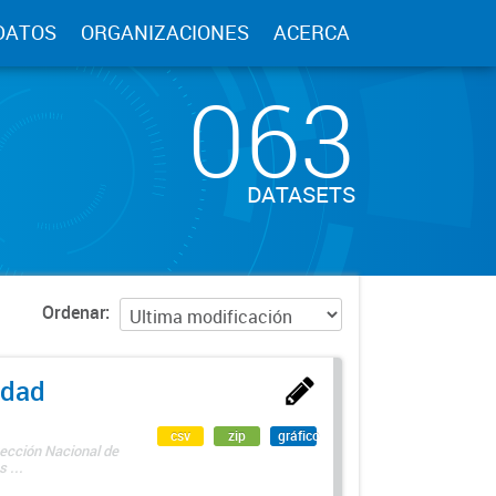
DATOS
ORGANIZACIONES
ACERCA
063
DATASETS
Ordenar
edad
csv
zip
gráfico
rección Nacional de
 ...