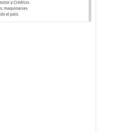
motor y Créditos
s, maquinarias
do el país.