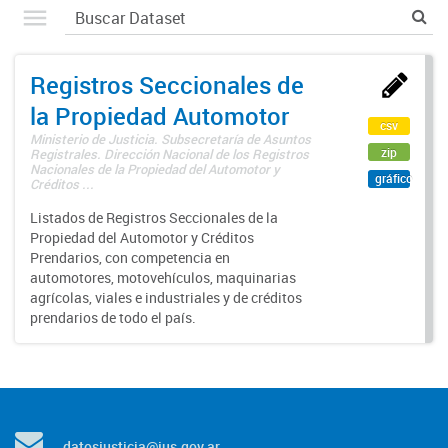
Registros Seccionales de
la Propiedad Automotor
csv
Ministerio de Justicia. Subsecretaría de Asuntos
zip
Registrales. Dirección Nacional de los Registros
Nacionales de la Propiedad del Automotor y
gráfico
Créditos ...
Listados de Registros Seccionales de la
Propiedad del Automotor y Créditos
Prendarios, con competencia en
automotores, motovehículos, maquinarias
agrícolas, viales e industriales y de créditos
prendarios de todo el país.
datosjusticia@jus.gov.ar