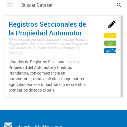
Registros Seccionales de
la Propiedad Automotor
csv
Ministerio de Justicia. Subsecretaría de Asuntos
zip
Registrales. Dirección Nacional de los Registros
Nacionales de la Propiedad del Automotor y
gráfico
Créditos ...
Listados de Registros Seccionales de la
Propiedad del Automotor y Créditos
Prendarios, con competencia en
automotores, motovehículos, maquinarias
agrícolas, viales e industriales y de créditos
prendarios de todo el país.
datosjusticia@jus.gov.ar