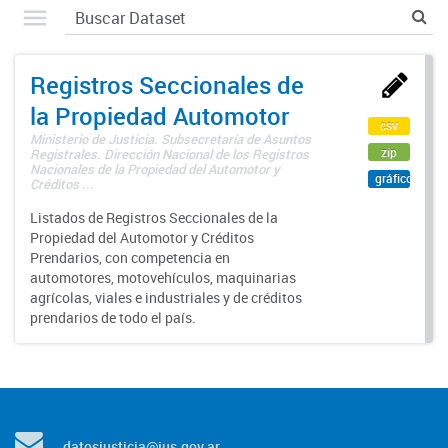
Registros Seccionales de
la Propiedad Automotor
csv
Ministerio de Justicia. Subsecretaría de Asuntos
zip
Registrales. Dirección Nacional de los Registros
Nacionales de la Propiedad del Automotor y
gráfico
Créditos ...
Listados de Registros Seccionales de la
Propiedad del Automotor y Créditos
Prendarios, con competencia en
automotores, motovehículos, maquinarias
agrícolas, viales e industriales y de créditos
prendarios de todo el país.
datosjusticia@jus.gov.ar